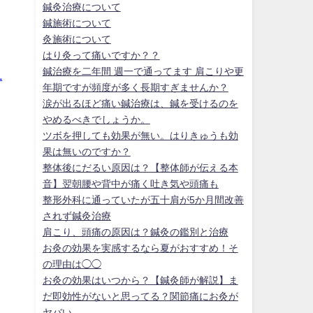
鍼灸治療について
鍼施術について
灸施術について
はり灸って痛いですか？？
鍼治療を二年間 週一で通ってます 肩こりや更
1
年期ですが頻度が多く長期すぎませんか？
涙が出るほど痛い鍼治療は、鍼を受けるのを
やめるべきでしょうか。
ツボを押しても効果が無い。はりきゅうも効
果は無いのですか？
整体後にだるい原因は？【整体師が伝える本
音】翌朝腰や背中が痛く吐き気や頭痛も
整形外科に通っていたが五十肩が5か月間改善
されず鍼灸治療
肩こり、頭痛の原因は？鍼灸の鑑別と治療
お灸の効果を実感するなら夏がおすすめ！そ
の理由は◯◯
お灸の効果はいつから？【鍼灸師が解説】ま
だ即効性がないと思ってる？関節痛にお灸が
ヤバい