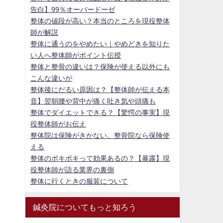
告白】99％オーバードーゼ
整体の値段が高い？本当のところを現役整体
師が解説
整体に通うのをやめたい｜やめどきを知りた
い人へ整体師がポイント伝授
整体と整骨の違いは？保険が使える以外にも
こんな違いが
整体後にだるい原因は？【整体師が伝える本
音】翌朝腰や背中が痛く吐き気や頭痛も
整体でダイエットできる？【驚愕の事実】現
役整体師がお伝え
整体院は保険がきかない。整骨院なら保険使
える
整体のボキボキって効果あるの？【暴露】現
役整体師が語る業界の裏側
整体に行くときの服装について
鍼灸院についてもっと知ろう