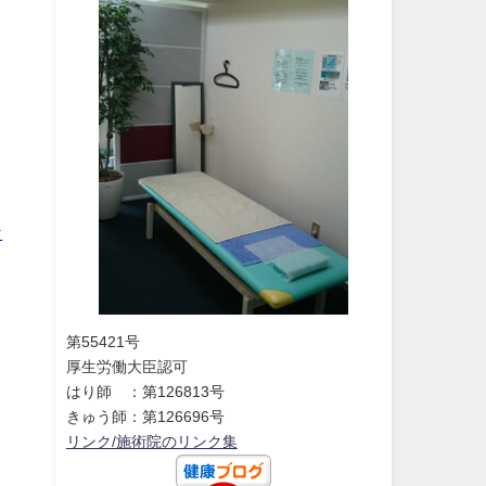
な
第55421号
厚生労働大臣認可
はり師 ：第126813号
きゅう師：第126696号
リンク/施術院のリンク集