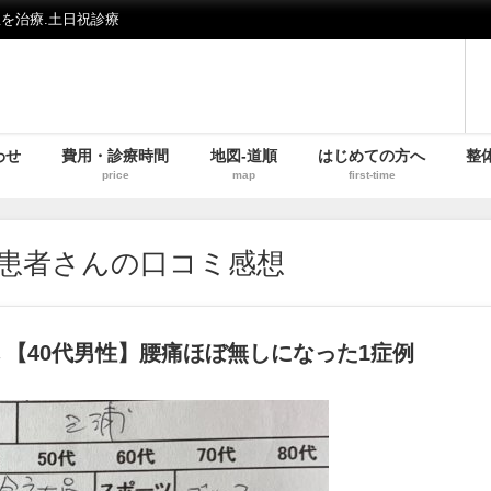
を治療.土日祝診療
わせ
費用・診療時間
地図-道順
はじめての方へ
整
price
map
first-time
患者さんの口コミ感想
 【40代男性】腰痛ほぼ無しになった1症例