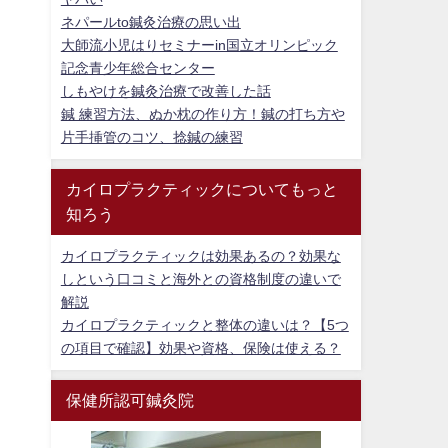
ネパールto鍼灸治療の思い出
大師流小児はりセミナーin国立オリンピック
記念青少年総合センター
しもやけを鍼灸治療で改善した話
鍼 練習方法、ぬか枕の作り方！鍼の打ち方や
片手挿管のコツ、捻鍼の練習
カイロプラクティックについてもっと
知ろう
カイロプラクティックは効果あるの？効果な
しという口コミと海外との資格制度の違いで
解説
カイロプラクティックと整体の違いは？【5つ
の項目で確認】効果や資格、保険は使える？
保健所認可鍼灸院