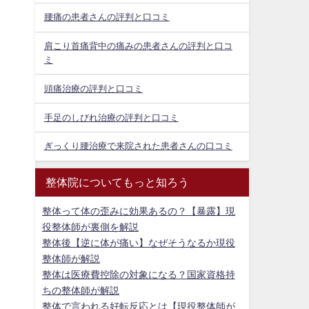
腰痛の患者さんの評判と口コミ
肩こり首痛背中の痛みの患者さんの評判と口コ
ミ
頭痛治療の評判と口コミ
手足のしびれ治療の評判と口コミ
ぎっくり腰治療で来院された患者さんの口コミ
整体院についてもっと知ろう
整体って体の歪みに効果あるの？【暴露】現
役整体師が裏側を解説
整体後【逆に体が痛い】なぜそうなるか現役
整体師が解説
整体は医療費控除の対象になる？国家資格持
ちの整体師が解説
整体で言われる好転反応とは【現役整体師が