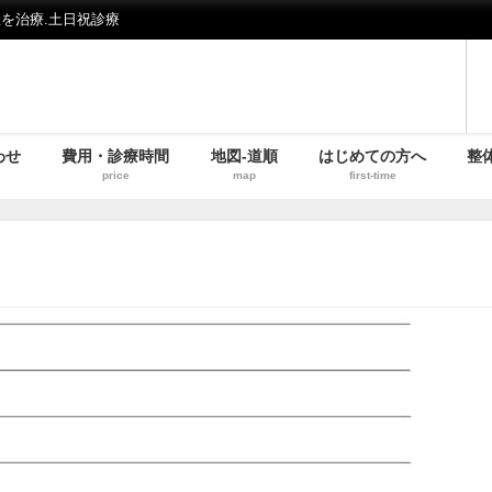
を治療.土日祝診療
わせ
費用・診療時間
地図-道順
はじめての方へ
整
price
map
first-time