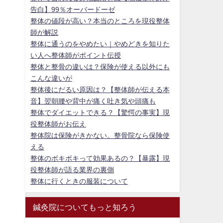
告白】99％オーバードーゼ
整体の値段が高い？本当のところを現役整体
師が解説
整体に通うのをやめたい｜やめどきを知りた
い人へ整体師がポイント伝授
整体と整骨の違いは？保険が使える以外にも
こんな違いが
整体後にだるい原因は？【整体師が伝える本
音】翌朝腰や背中が痛く吐き気や頭痛も
整体でダイエットできる？【驚愕の事実】現
役整体師がお伝え
整体院は保険がきかない。整骨院なら保険使
える
整体のボキボキって効果あるの？【暴露】現
役整体師が語る業界の裏側
整体に行くときの服装について
鍼灸院についてもっと知ろう