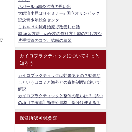
ネパールto鍼灸治療の思い出
大師流小児はりセミナーin国立オリンピック
記念青少年総合センター
しもやけを鍼灸治療で改善した話
鍼 練習方法、ぬか枕の作り方！鍼の打ち方や
で
片手挿管のコツ、捻鍼の練習
カイロプラクティックについてもっと
知ろう
カイロプラクティックは効果あるの？効果な
しという口コミと海外との資格制度の違いで
解説
カイロプラクティックと整体の違いは？【5つ
の項目で確認】効果や資格、保険は使える？
保健所認可鍼灸院