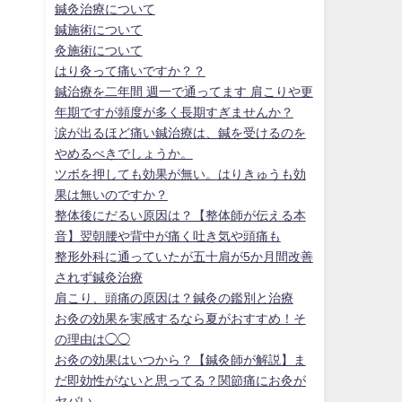
鍼灸治療について
鍼施術について
灸施術について
はり灸って痛いですか？？
鍼治療を二年間 週一で通ってます 肩こりや更
年期ですが頻度が多く長期すぎませんか？
涙が出るほど痛い鍼治療は、鍼を受けるのを
やめるべきでしょうか。
ツボを押しても効果が無い。はりきゅうも効
果は無いのですか？
整体後にだるい原因は？【整体師が伝える本
音】翌朝腰や背中が痛く吐き気や頭痛も
整形外科に通っていたが五十肩が5か月間改善
されず鍼灸治療
肩こり、頭痛の原因は？鍼灸の鑑別と治療
お灸の効果を実感するなら夏がおすすめ！そ
の理由は◯◯
お灸の効果はいつから？【鍼灸師が解説】ま
だ即効性がないと思ってる？関節痛にお灸が
ヤバい