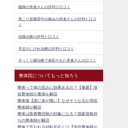
腰痛の患者さんの評判と口コミ
肩こり首痛背中の痛みの患者さんの評判と口コ
ミ
頭痛治療の評判と口コミ
手足のしびれ治療の評判と口コミ
ぎっくり腰治療で来院された患者さんの口コミ
整体院についてもっと知ろう
整体って体の歪みに効果あるの？【暴露】現
役整体師が裏側を解説
整体後【逆に体が痛い】なぜそうなるか現役
整体師が解説
整体は医療費控除の対象になる？国家資格持
ちの整体師が解説
整体で言われる好転反応とは【現役整体師が