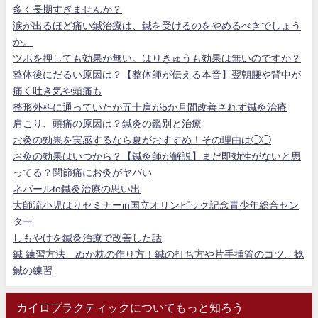
多く長期すぎませんか？
涙が出るほど痛い鍼治療は、鍼を受けるのをやめるべきでしょう
か。
ツボを押しても効果が無い。はりきゅうも効果は無いのですか？
整体後にだるい原因は？【整体師が伝える本音】翌朝腰や背中が
痛く吐き気や頭痛も
整形外科に通っていたが五十肩が5か月間改善されず鍼灸治療
肩こり、頭痛の原因は？鍼灸の鑑別と治療
お灸の効果を実感するなら夏がおすすめ！その理由は◯◯
お灸の効果はいつから？【鍼灸師が解説】まだ即効性がないと思
ってる？関節痛にお灸がヤバい
ネパールto鍼灸治療の思い出
大師流小児はりセミナーin国立オリンピック記念青少年総合セン
ター
しもやけを鍼灸治療で改善した話
鍼 練習方法、ぬか枕の作り方！鍼の打ち方や片手挿管のコツ、捻
鍼の練習
カイロプラクティックについてもっと知ろう