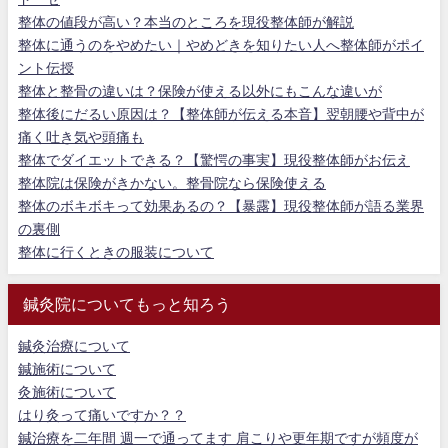
整体の値段が高い？本当のところを現役整体師が解説
整体に通うのをやめたい｜やめどきを知りたい人へ整体師がポイ
ント伝授
整体と整骨の違いは？保険が使える以外にもこんな違いが
整体後にだるい原因は？【整体師が伝える本音】翌朝腰や背中が
痛く吐き気や頭痛も
整体でダイエットできる？【驚愕の事実】現役整体師がお伝え
整体院は保険がきかない。整骨院なら保険使える
整体のボキボキって効果あるの？【暴露】現役整体師が語る業界
の裏側
整体に行くときの服装について
鍼灸院についてもっと知ろう
鍼灸治療について
鍼施術について
灸施術について
はり灸って痛いですか？？
鍼治療を二年間 週一で通ってます 肩こりや更年期ですが頻度が