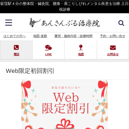
荻窪駅４分の整体院・鍼灸院。腰痛・肩こりしびれメンタル疾患を治療.土日
祝診療
はじめての方へ
地図-道順
費用・施術内容・診療時間
予約・お問い合せ
電話
LINE
地図
お問合せ
Web限定初回割引